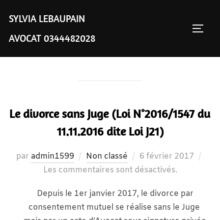
Aller
SYLVIA LEBAUPAIN
au
PERM
ÉTIQUETTE :
compétence étendue à
contenu
AVOCAT 0344482028
la France
Le divorce sans Juge (Loi N°2016/1547 du
11.11.2016 dite Loi J21)
Publié
par
admin1599
Non classé
6 février 2017
le
Les commentaires sont désactivés.
Depuis le 1er janvier 2017, le divorce par
consentement mutuel se réalise sans le Juge