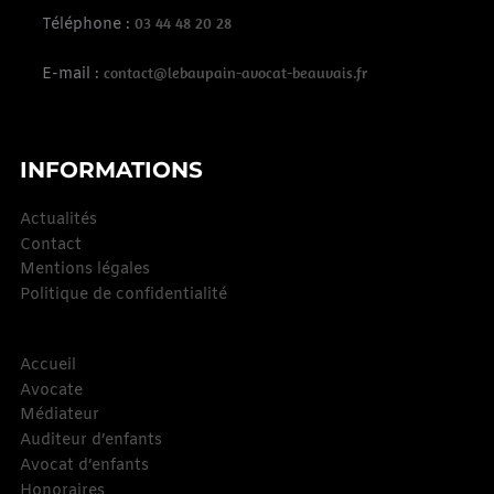
03 44 48 20 28
Téléphone :
contact@lebaupain-avocat-beauvais.fr
E-mail :
INFORMATIONS
Actualités
Contact
Mentions légales
Politique de confidentialité
Accueil
Avocate
Médiateur
Auditeur d’enfants
Avocat d’enfants
Honoraires